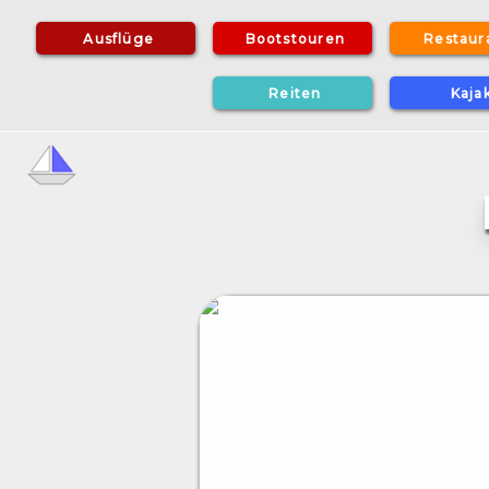
A
u
s
f
l
ü
g
e
B
o
o
t
s
t
o
u
r
e
n
R
e
s
t
a
u
r
R
e
i
t
e
n
K
а
j
a