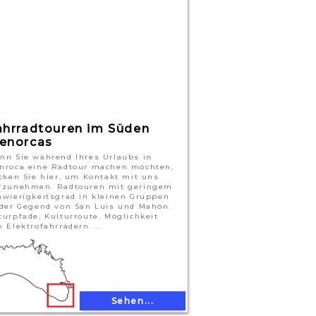
ahrradtouren im Süden
enorcas
nn Sie während Ihres Urlaubs in
nroca eine Radtour machen möchten,
icken Sie hier, um Kontakt mit uns
fzunehmen. Radtouren mit geringem
hwierigkeitsgrad in kleinen Gruppen
 der Gegend von San Luis und Mahón.
turpfade, Kulturroute. Möglichkeit
 Elektrofahrrädern. ...
Sehen...