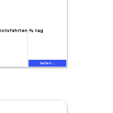
ootsfahrten ½ tag
Sehen...