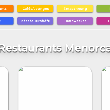
a
n
t
s
C
a
f
é
s
/
L
o
u
n
g
e
s
E
n
t
s
p
a
n
n
u
n
g
k
K
ä
s
e
b
a
u
e
r
n
h
ö
f
e
H
a
n
d
w
e
r
k
e
r
T
Restaurants Menorc