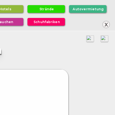
H
o
t
e
l
s
S
t
r
ä
n
d
e
A
u
t
o
v
e
r
m
i
e
t
u
n
g
а
u
c
h
e
n
S
c
h
u
h
f
a
b
r
i
k
е
n
x
a