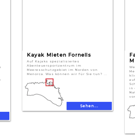
Kayak Mieten Fornells
F
M
Auf Kajaks spezialisiertes
Abenteuersportzentrum im
n
We
Meeresschutzgebiet im Norden von
Me
Menorca. Was können wir für Sie tun? ...
kl
e
au
Sc
in
Na
von
Sehen...